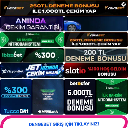
×
DENGEBET GİRİŞ İÇİN TIKLAYINIZ!