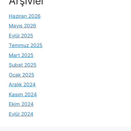
Arşivler
Haziran 2026
Mayıs 2026
Eylül 2025
Temmuz 2025
Mart 2025
Şubat 2025
Ocak 2025
Aralık 2024
Kasım 2024
Ekim 2024
Eylül 2024