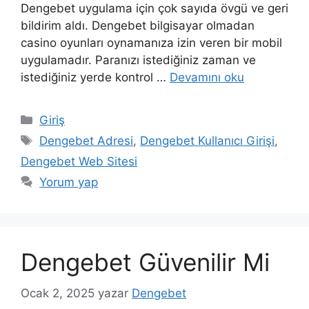
Dengebet uygulama için çok sayıda övgü ve geri
bildirim aldı. Dengebet bilgisayar olmadan
casino oyunları oynamanıza izin veren bir mobil
uygulamadır. Paranızı istediğiniz zaman ve
istediğiniz yerde kontrol …
Devamını oku
Kategoriler
Giriş
Etiketler
Dengebet Adresi
,
Dengebet Kullanıcı Girişi
,
Dengebet Web Sitesi
Yorum yap
Dengebet Güvenilir Mi
Ocak 2, 2025
yazar
Dengebet