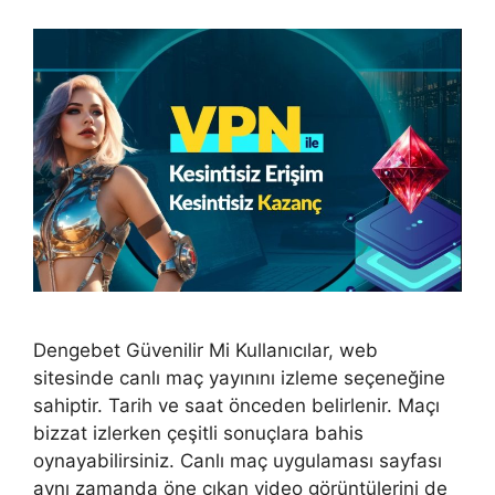
Dengebet Güvenilir Mi Kullanıcılar, web
sitesinde canlı maç yayınını izleme seçeneğine
sahiptir. Tarih ve saat önceden belirlenir. Maçı
bizzat izlerken çeşitli sonuçlara bahis
oynayabilirsiniz. Canlı maç uygulaması sayfası
aynı zamanda öne çıkan video görüntülerini de