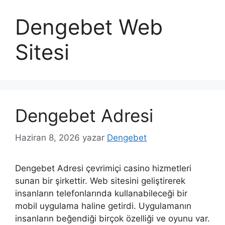
Dengebet Web
Sitesi
Dengebet Adresi
Haziran 8, 2026
yazar
Dengebet
Dengebet Adresi çevrimiçi casino hizmetleri
sunan bir şirkettir. Web sitesini geliştirerek
insanların telefonlarında kullanabileceği bir
mobil uygulama haline getirdi. Uygulamanın
insanların beğendiği birçok özelliği ve oyunu var.