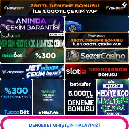
×
DENGEBET GİRİŞ İÇİN TIKLAYINIZ!