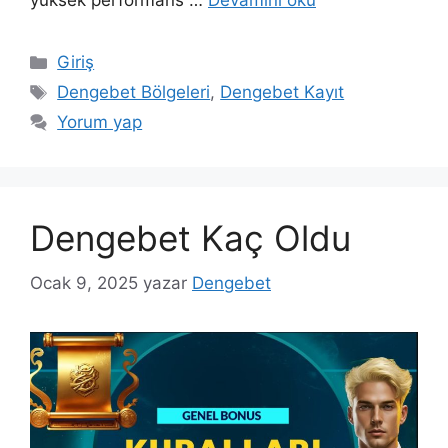
yüksek performans …
Devamını oku
Kategoriler
Giriş
Etiketler
Dengebet Bölgeleri
,
Dengebet Kayıt
Yorum yap
Dengebet Kaç Oldu
Ocak 9, 2025
yazar
Dengebet