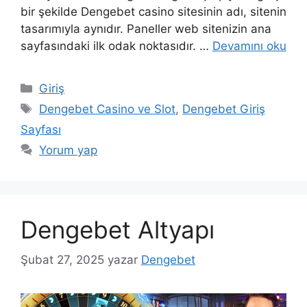
bir şekilde Dengebet casino sitesinin adı, sitenin
tasarımıyla aynıdır. Paneller web sitenizin ana
sayfasındaki ilk odak noktasıdır. …
Devamını oku
Kategoriler
Giriş
Etiketler
Dengebet Casino ve Slot
,
Dengebet Giriş
Sayfası
Yorum yap
Dengebet Altyapı
Şubat 27, 2025
yazar
Dengebet