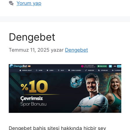
Yorum yap
Dengebet
Temmuz 11, 2025
yazar
Dengebet
Dengebet bahis sitesi hakkında hiçbir şey