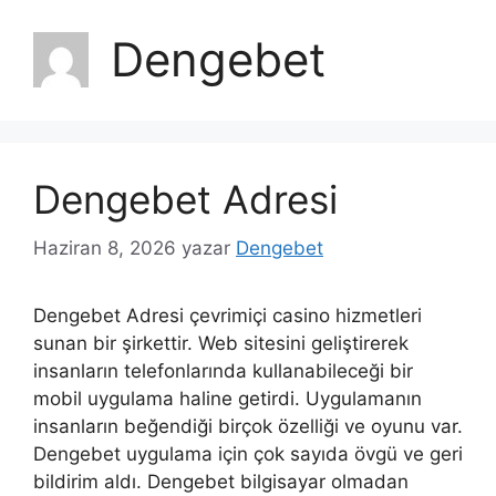
Dengebet
Dengebet Adresi
Haziran 8, 2026
yazar
Dengebet
Dengebet Adresi çevrimiçi casino hizmetleri
sunan bir şirkettir. Web sitesini geliştirerek
insanların telefonlarında kullanabileceği bir
mobil uygulama haline getirdi. Uygulamanın
insanların beğendiği birçok özelliği ve oyunu var.
Dengebet uygulama için çok sayıda övgü ve geri
bildirim aldı. Dengebet bilgisayar olmadan