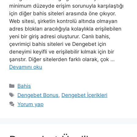
minimum düzeyde erişim sorunuyla karşılaştığı
için diğer bahis siteleri arasında öne çıkıyor.
Web sitesi, şirketin kontrolü altında olmayan
adres blokları aracılığıyla kolaylıkla erişilebilen
yeni bir giriş adresi oluşturur. Canlı bahis,
çevrimiçi bahis siteleri ve Dengebet için
deneyimi keyifli ve erişilebilir kılmak için bir
şanstır. Diğer sitelerden farklı olarak, çok …
Devamını oku
Kategoriler
Bahis
Etiketler
Dengebet Bonus
,
Dengebet İçerikleri
Yorum yap