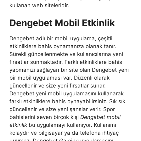
kullanan web siteleridir.
Dengebet Mobil Etkinlik
Dengebet adlı bir mobil uygulama, çeşitli
etkinliklere bahis oynamanıza olanak tanır.
Sürekli güncellenmekte ve kullanıcılarına yeni
fırsatlar sunmaktadır. Farklı etkinliklere bahis
yapmanızı sağlayan bir site olan Dengebet yeni
bir mobil uygulaması var. Düzenli olarak
güncellenir ve size yeni fırsatlar sunar.
Dengebet yeni mobil uygulamasını kullanarak
farklı etkinliklere bahis oynayabilirsiniz. Sık sık
güncellenir ve size yeni şanslar verir. Spor
bahislerini seven birçok kişi
Dengebet mobil
etkinlik
bu uygulamayı kullanıyor. Kullanımı
kolaydır ve bilgisayar ya da telefona ihtiyaç
duymaz. Dengebet Gaming uygulamasını