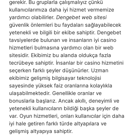
gerekir. Bu gruplarla çalışmalıyız çünkü
kullanıcılarımıza daha iyi hizmet vermemize
yardımcı olabilirler.
Dengebet web sitesi
güvenlik önlemleri bu faydaları sağlayabilecek
yetenekli ve bilgili bir ekibe sahiptir. Dengebet
tavsiyelerde bulunan ve insanların iyi casino
hizmetleri bulmasına yardımcı olan bir web
sitesidir. Ekibimiz bu alanda oldukça fazla
tecrübeye sahiptir. İnsanlar bir casino hizmetini
seçerken farklı şeyler düşünürler. Uzman
ekibimiz gelişmiş bilgisayar teknolojisi
sayesinde yüksek faiz oranlarına kolaylıkla
ulaşabilmektedir. Genellikle oranlar ve
bonuslarla başlarız. Ancak akıllı, deneyimli ve
yetenekli kullanıcıların bildiği başka şeyler de
var. Oyun hizmetleri, onları kullanıcılar için daha
iyi hale getiren farklı türde altyapılara ve
gelişmiş altyapıya sahiptir.