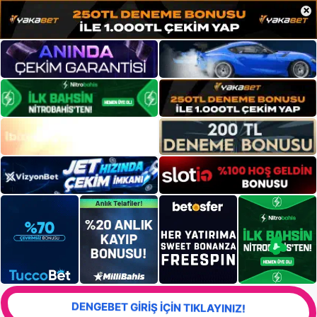
×
DENGEBET GİRİŞ İÇİN TIKLAYINIZ!