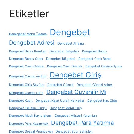
Etiketler
Dengebet
Denegebet Mobil Ödeme
Dengebet Adresi
Dengebet Altyapı
Dengebet Bahis Kuralları
Dengebet Belgeleri
Dengebet Bonus
Dengebet Bonus Oranı
Dengebet Bölgeleri
Dengebet Canlı Bahis
Dengebet Canlı Casino
Dengebet Canlı Destek
Dengebet Casino Oyunu
Dengebet Giriş
Dengebet Casino ve Slot
Dengebet Giriş Sayfası
Dengebet Güncel
Dengebet Güncel Adres
Dengebet Güvenilir Mi
Dengebet Güncel Giriş
Dengebet Kayıt
Dengebet Kayıt Ücreti Ne Kadar
Dengebet Kaç Oldu
Dengebet Kullanıcı Girişi
Dengebet Mobil Giriş
Dengebet Mobil Kayıt İşlemi
Dengebet Müşteri Yorumları
Dengebet Para Yatırma
Dengebet Para Kazanmak
Dengebet Sosyal Promosyon
Dengebet Spor Bahisleri