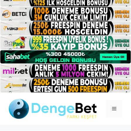
İçeriğe
atla
Menü