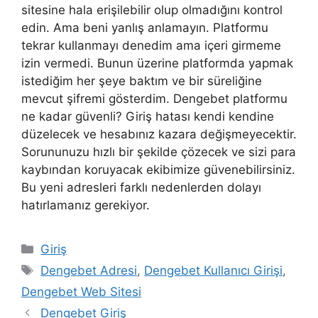
sitesine hala erişilebilir olup olmadığını kontrol
edin. Ama beni yanlış anlamayın. Platformu
tekrar kullanmayı denedim ama içeri girmeme
izin vermedi. Bunun üzerine platformda yapmak
istediğim her şeye baktım ve bir süreliğine
mevcut şifremi gösterdim. Dengebet platformu
ne kadar güvenli? Giriş hatası kendi kendine
düzelecek ve hesabınız kazara değişmeyecektir.
Sorununuzu hızlı bir şekilde çözecek ve sizi para
kaybından koruyacak ekibimize güvenebilirsiniz.
Bu yeni adresleri farklı nedenlerden dolayı
hatırlamanız gerekiyor.
Kategoriler
Giriş
Etiketler
Dengebet Adresi
,
Dengebet Kullanıcı Girişi
,
Dengebet Web Sitesi
Dengebet Giriş