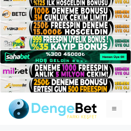
İçeriğe
atla
Menü