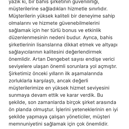
yazık ki, bir bahis şirketinin güvenilirliği,
müşterilerine sağladıkları hizmetle sınırlıdır.
Müşterilerin yüksek kaliteli bir deneyime sahip
olmalarını ve hizmete güvenebilmelerini
sağlamak için her türlü bonus ve etkinlik
düzenlenmesinin nedeni budur. Ayrıca, bahis
şirketlerinin lisanslarına dikkat etmek ve altyapı
sağlayıcılarının kalitesini değerlendirmek
önemlidir. Artan Dengebet sayısı endişe verici
seviyelere ulaşan önemli sorunlara yol açmıştır.
Şirketimiz önceki yılların ilk aşamalarında
zorluklarla karşılaştı, ancak değerli
müşterilerimize en yüksek hizmet seviyesini
sunmaya devam ettik ve karar verdik. Bu
şekilde, son zamanlarda birçok şirket arasında
ön planda olmuştur. İşlerini yeteneklerinin en iyi
şekilde yapmaya çalışan yöneticiler, müşteri
memnuniyetini sağlamak için çok önemlidir.