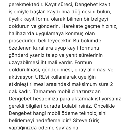
gerekmektedir. Kayıt süreci, Dengebet kayıt
işlemiyle başlar, kaydolma düğmesini bulun,
üyelik kayıt formu olarak bilinen bir belgeyi
doldurun ve gönderin. Harekete geçme hızınız,
halihazırda uygulamaya konmuş olan
prosedürleri belirleyecektir. Bu bölümde
özetlenen kurallara uyup kayıt formunu
gönderdiyseniz talep ve yanıt sürelerinin
uzayabilmesi ihtimali vardır. Formun
doldurulması, gönderilmesi, onay alınması ve
aktivasyon URL’si kullanılarak üyeliğin
etkinleştirilmesi arasındaki maksimum süre 2
dakikadır. Tamamen mobil cihazınızdan
Dengebet hesabınıza para aktarmak istiyorsanız
gerekli bilgileri burada bulabilirsiniz. Öncelikle
Dengebet hangi mobil ödeme teknolojisini
belirlemeyi hedeflemelidir? Siteye Giriş
yaptığınızda ödeme sayfasına