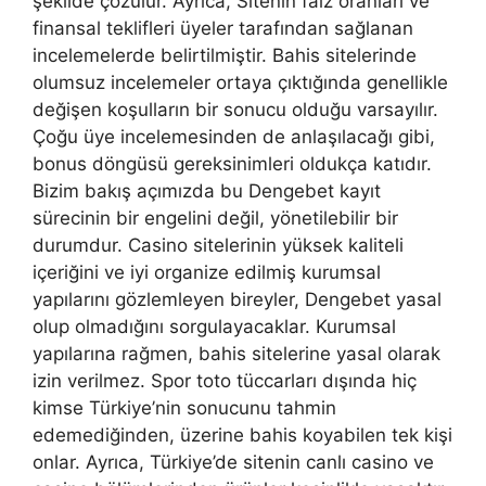
şekilde çözülür. Ayrıca, Sitenin faiz oranları ve
finansal teklifleri üyeler tarafından sağlanan
incelemelerde belirtilmiştir. Bahis sitelerinde
olumsuz incelemeler ortaya çıktığında genellikle
değişen koşulların bir sonucu olduğu varsayılır.
Çoğu üye incelemesinden de anlaşılacağı gibi,
bonus döngüsü gereksinimleri oldukça katıdır.
Bizim bakış açımızda bu Dengebet kayıt
sürecinin bir engelini değil, yönetilebilir bir
durumdur. Casino sitelerinin yüksek kaliteli
içeriğini ve iyi organize edilmiş kurumsal
yapılarını gözlemleyen bireyler, Dengebet yasal
olup olmadığını sorgulayacaklar. Kurumsal
yapılarına rağmen, bahis sitelerine yasal olarak
izin verilmez. Spor toto tüccarları dışında hiç
kimse Türkiye’nin sonucunu tahmin
edemediğinden, üzerine bahis koyabilen tek kişi
onlar. Ayrıca, Türkiye’de sitenin canlı casino ve