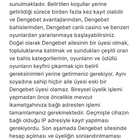
sunulmaktadır. Belirtilen koşullar yerine
getirildiği sürece birden fazla kez kayıt olabilir
ve Dengebet avantajlarından, Dengebet
bahislerinden, Dengebet canlı casino ve benzeri
oyunlardan yararlanmaya başlayabilirsiniz.
Doğal olarak Dengebet ailesinin bir üyesi olmak,
topluluklarına katılmak ve sundukları çeşitli oran
ve bahis kategorilerinin, oyunların ve ödüllü
oyunların keyfini çıkarmak için belirli
gereksinimleri yerine getirmeniz gerekiyor. Aynı
soyadına sahip hiçbir aile üyesi eski bir
Dengebet üyesi olamaz. Bireysel üyelik işlemi
yapmadan önce öncelikle mevcut
ikametgahınıza bağlı adresten işlemi
tamamlamanız gerekmektedir. Geçmişte cihazın
bağlı olduğu IP adresiyle kayıt yapılması
gerekiyordu. Son aşamada Dengebet sitesinde
hesap açılması ve üyeliğin sonlandırılmaması