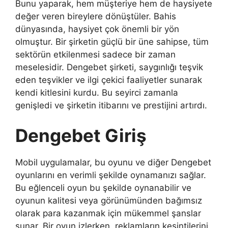
Bunu yaparak, hem müşteriye hem de haysiyete
değer veren bireylere dönüştüler. Bahis
dünyasında, haysiyet çok önemli bir yön
olmuştur. Bir şirketin güçlü bir üne sahipse, tüm
sektörün etkilenmesi sadece bir zaman
meselesidir. Dengebet şirketi, saygınlığı teşvik
eden teşvikler ve ilgi çekici faaliyetler sunarak
kendi kitlesini kurdu. Bu seyirci zamanla
genişledi ve şirketin itibarını ve prestijini artırdı.
Dengebet Giriş
Mobil uygulamalar, bu oyunu ve diğer Dengebet
oyunlarını en verimli şekilde oynamanızı sağlar.
Bu eğlenceli oyun bu şekilde oynanabilir ve
oyunun kalitesi veya görünümünden bağımsız
olarak para kazanmak için mükemmel şanslar
sunar. Bir oyun izlerken, reklamların kesintilerini