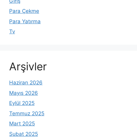
Giriş
Para Çekme
Para Yatırma
Tv
Arşivler
Haziran 2026
Mayıs 2026
Eylül 2025
Temmuz 2025
Mart 2025
Şubat 2025