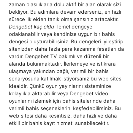
zaman olasılıklarla dolu aktif bir alan olarak sizi
bekliyor. Bu adımlara devam ederseniz, en hızlı
sürece ilk elden tanık olma şansınız artacaktır.
Dengebet kaç oldu
Temel dengeye
odaklanabilir veya kendinize uygun bir bahis
dengesi oluşturabilirsiniz. Bu dengeleri iyileştirip
sitenizden daha fazla para kazanma fırsatları da
vardır. Dengebet TV bakımlı ve düzenli bir
alanda bulunmaktadır. İlerlemeye ve istikrara
ulaşmaya yakından bağlı, verimli bir bahis
senaryosuna katılmak istiyorsanız bu web sitesi
idealdir. Çünkü oyun yayınlarını sisteminize
kolaylıkla aktarabilir veya Dengebet video
oyunlarını izlemek için bahis sitelerinde daha
verimli bahis seçeneklerini keşfedebilirsiniz. Bu
web sitesi daha kesintisiz, daha hızlı ve daha
etkili bir bahis kayıt hizmeti sunabilecektir.