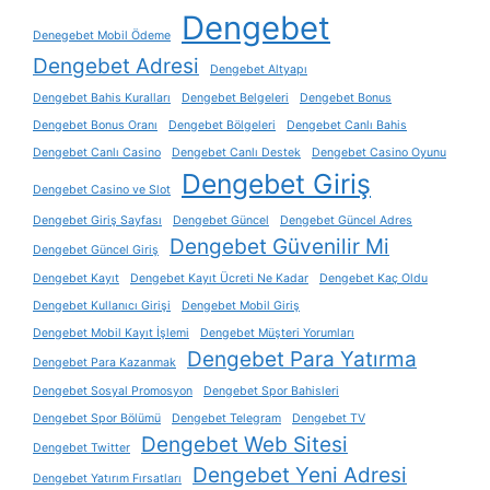
Dengebet
Denegebet Mobil Ödeme
Dengebet Adresi
Dengebet Altyapı
Dengebet Bahis Kuralları
Dengebet Belgeleri
Dengebet Bonus
Dengebet Bonus Oranı
Dengebet Bölgeleri
Dengebet Canlı Bahis
Dengebet Canlı Casino
Dengebet Canlı Destek
Dengebet Casino Oyunu
Dengebet Giriş
Dengebet Casino ve Slot
Dengebet Giriş Sayfası
Dengebet Güncel
Dengebet Güncel Adres
Dengebet Güvenilir Mi
Dengebet Güncel Giriş
Dengebet Kayıt
Dengebet Kayıt Ücreti Ne Kadar
Dengebet Kaç Oldu
Dengebet Kullanıcı Girişi
Dengebet Mobil Giriş
Dengebet Mobil Kayıt İşlemi
Dengebet Müşteri Yorumları
Dengebet Para Yatırma
Dengebet Para Kazanmak
Dengebet Sosyal Promosyon
Dengebet Spor Bahisleri
Dengebet Spor Bölümü
Dengebet Telegram
Dengebet TV
Dengebet Web Sitesi
Dengebet Twitter
Dengebet Yeni Adresi
Dengebet Yatırım Fırsatları