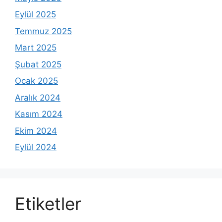
Eylül 2025
Temmuz 2025
Mart 2025
Şubat 2025
Ocak 2025
Aralık 2024
Kasım 2024
Ekim 2024
Eylül 2024
Etiketler