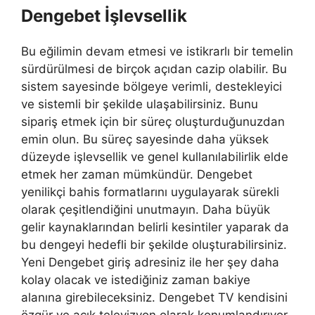
Dengebet İşlevsellik
Bu eğilimin devam etmesi ve istikrarlı bir temelin
sürdürülmesi de birçok açıdan cazip olabilir. Bu
sistem sayesinde bölgeye verimli, destekleyici
ve sistemli bir şekilde ulaşabilirsiniz. Bunu
sipariş etmek için bir süreç oluşturduğunuzdan
emin olun. Bu süreç sayesinde daha yüksek
düzeyde işlevsellik ve genel kullanılabilirlik elde
etmek her zaman mümkündür. Dengebet
yenilikçi bahis formatlarını uygulayarak sürekli
olarak çeşitlendiğini unutmayın. Daha büyük
gelir kaynaklarından belirli kesintiler yaparak da
bu dengeyi hedefli bir şekilde oluşturabilirsiniz.
Yeni Dengebet giriş adresiniz ile her şey daha
kolay olacak ve istediğiniz zaman bakiye
alanına girebileceksiniz. Dengebet TV kendisini