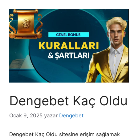
Dengebet Kaç Oldu
Ocak 9, 2025
yazar
Dengebet
Dengebet Kaç Oldu sitesine erişim sağlamak