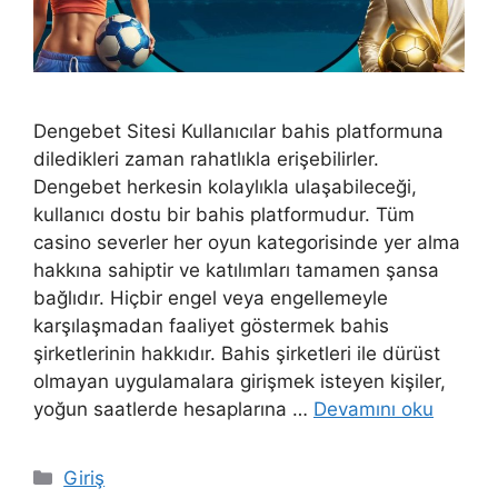
Dengebet Sitesi Kullanıcılar bahis platformuna
diledikleri zaman rahatlıkla erişebilirler.
Dengebet herkesin kolaylıkla ulaşabileceği,
kullanıcı dostu bir bahis platformudur. Tüm
casino severler her oyun kategorisinde yer alma
hakkına sahiptir ve katılımları tamamen şansa
bağlıdır. Hiçbir engel veya engellemeyle
karşılaşmadan faaliyet göstermek bahis
şirketlerinin hakkıdır. Bahis şirketleri ile dürüst
olmayan uygulamalara girişmek isteyen kişiler,
yoğun saatlerde hesaplarına …
Devamını oku
Kategoriler
Giriş