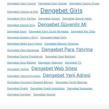
Dengebet Canlı Casino
Dengebet Canlı Destek
Dengebet Casino Oyunu
Dengebet Giriş
Dengebet Casino ve Slot
Dengebet Giriş Sayfası
Dengebet Güncel
Dengebet Güncel Adres
Dengebet Güvenilir Mi
Dengebet Güncel Giriş
Dengebet Kayıt
Dengebet Kayıt Ücreti Ne Kadar
Dengebet Kaç Oldu
Dengebet Kullanıcı Girişi
Dengebet Mobil Giriş
Dengebet Mobil Kayıt İşlemi
Dengebet Müşteri Yorumları
Dengebet Para Yatırma
Dengebet Para Kazanmak
Dengebet Sosyal Promosyon
Dengebet Spor Bahisleri
Dengebet Spor Bölümü
Dengebet Telegram
Dengebet TV
Dengebet Web Sitesi
Dengebet Twitter
Dengebet Yeni Adresi
Dengebet Yatırım Fırsatları
Dengebet Çevrimiçi Güvenlik Belgesi
Dengebet Çeşitli Bahisler
Dengebet Üyelik
Dengebet Üyelik Avantajları
Dengebet İnstagram
Dengebet İçerikleri
Dengebet Şikayet