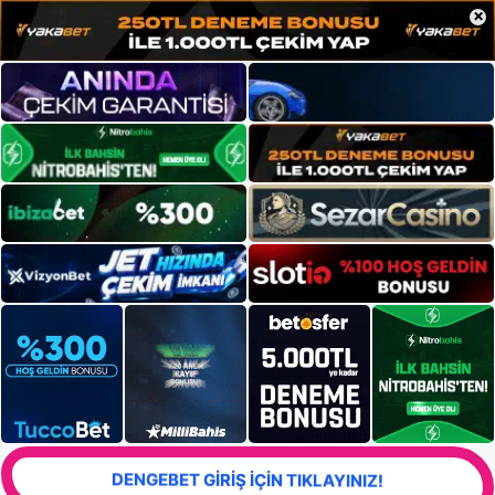
×
DENGEBET GİRİŞ İÇİN TIKLAYINIZ!