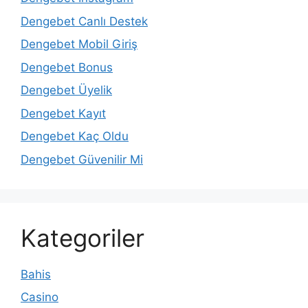
Dengebet Canlı Destek
Dengebet Mobil Giriş
Dengebet Bonus
Dengebet Üyelik
Dengebet Kayıt
Dengebet Kaç Oldu
Dengebet Güvenilir Mi
Kategoriler
Bahis
Casino